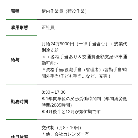
職種
構内作業員（荷役作業）
雇用形態
正社員
月給24万5000円（一律手当含む）＋残業代
別途支給
＜＋各種手当あり＆交通費全額支給※車通
給与
勤可能＞
＊資格手当/役職手当（管理者）/皆勤手当/時
間外手当/子ども手当…など、充実！
8:30～17:30
※1年間単位の変形労働時間制（年間総労働
勤務時間
時間/2085時間）
※4月後半と12月が繁忙期です
交代制（月8～10日）
＊他、会社カレンダー有
休日休暇