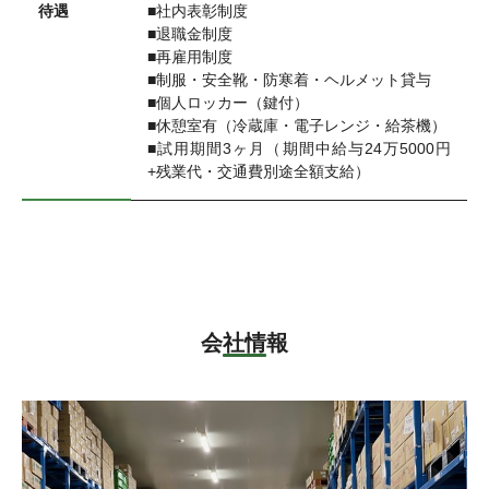
待遇
■社内表彰制度
■退職金制度
■再雇用制度
■制服・安全靴・防寒着・ヘルメット貸与
■個人ロッカー（鍵付）
■休憩室有（冷蔵庫・電子レンジ・給茶機）
■試用期間3ヶ月（期間中給与24万5000円
+残業代・交通費別途全額支給）
会社情報