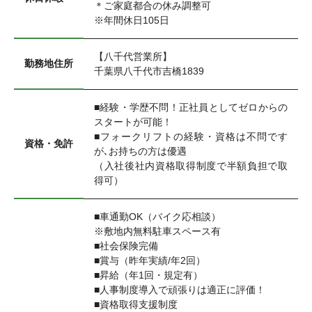
＊ご家庭都合の休み調整可
※年間休日105日
【八千代営業所】
勤務地住所
千葉県八千代市吉橋1839
■経験・学歴不問！正社員としてゼロからの
スタートが可能！
■フォークリフトの経験・資格は不問です
資格・免許
が､お持ちの方は優遇
（入社後社内資格取得制度で半額負担で取
得可）
■車通勤OK（バイク応相談）
※敷地内無料駐車スペース有
■社会保険完備
■賞与（昨年実績/年2回）
■昇給（年1回・規定有）
■人事制度導入で頑張りは適正に評価！
■資格取得支援制度